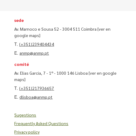
sede
Av. Marnoco e Sousa 52 - 3004 511 Coimbra
[ver en
google maps]
T.
(+351)239404434
E.
anmp@anmp.pt
comité
Av. Elias Garcia, 7 - 1º - 1000 146 Lisboa
[ver en google
maps]
T.
(+351)217936657
E.
dlisboa@anmp.pt
Sugestions
Frequently Asked Questions
Privacy policy