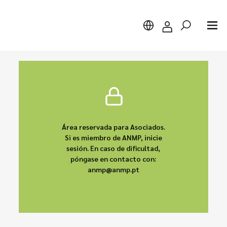
Buscar
Área reservada para Asociados.
Si es miembro de ANMP, inicie
sesión. En caso de dificultad,
póngase en contacto con:
anmp@anmp.pt