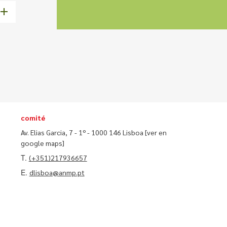
comité
Av. Elias Garcia, 7 - 1º - 1000 146 Lisboa
[ver en
google maps]
T.
(+351)217936657
E.
dlisboa@anmp.pt