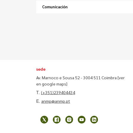
Comunicación
sede
Av. Marnoco e Sousa 52 - 3004 511 Coimbra
[ver
en google maps]
T.
(+351)239404434
E.
anmp@anmp.pt