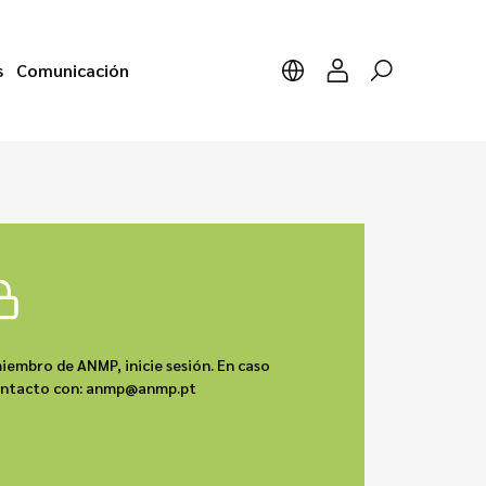
s
Comunicación
iembro de ANMP, inicie sesión. En caso
contacto con: anmp@anmp.pt