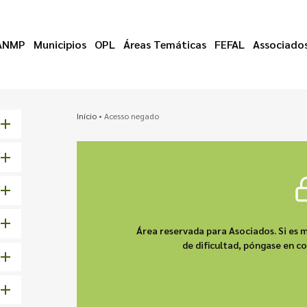
ANMP
Municipios
OPL
Áreas Temáticas
FEFAL
Associado
Início
•
Acesso negado
Área reservada para Asociados. Si es m
de dificultad, póngase en 