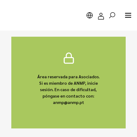
Buscar
Área reservada para Asociados.
Si es miembro de ANMP, inicie
sesión. En caso de dificultad,
póngase en contacto con:
anmp@anmp.pt