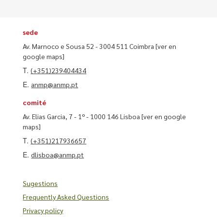
sede
Av. Marnoco e Sousa 52 - 3004 511 Coimbra
[ver en
google maps]
T.
(+351)239404434
E.
anmp@anmp.pt
comité
Av. Elias Garcia, 7 - 1º - 1000 146 Lisboa
[ver en google
maps]
T.
(+351)217936657
E.
dlisboa@anmp.pt
Sugestions
Frequently Asked Questions
Privacy policy