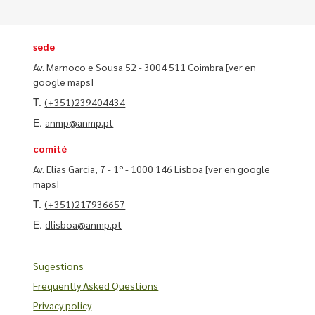
sede
Av. Marnoco e Sousa 52 - 3004 511 Coimbra
[ver en
google maps]
T.
(+351)239404434
E.
anmp@anmp.pt
comité
Av. Elias Garcia, 7 - 1º - 1000 146 Lisboa
[ver en google
maps]
T.
(+351)217936657
E.
dlisboa@anmp.pt
Sugestions
Frequently Asked Questions
Privacy policy