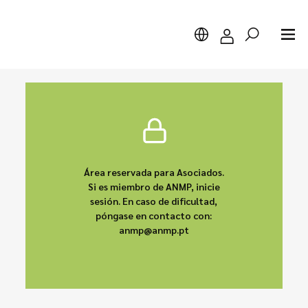
Buscar
Área reservada para Asociados.
Si es miembro de ANMP, inicie
sesión. En caso de dificultad,
póngase en contacto con:
anmp@anmp.pt