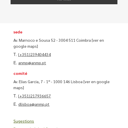
sede
Av. Marnoco e Sousa 52 - 3004 511 Coimbra
[ver en
google maps]
T.
(+351)239404434
E.
anmp@anmp.pt
comité
Av. Elias Garcia, 7 - 1º - 1000 146 Lisboa
[ver en google
maps]
T.
(+351)217936657
E.
dlisboa@anmp.pt
Sugestions