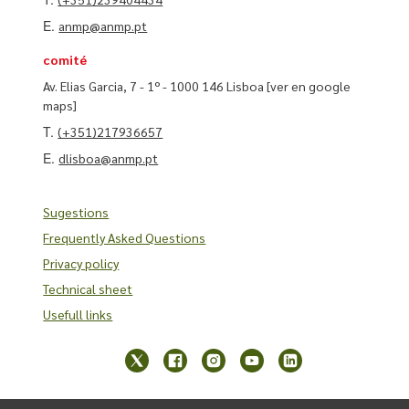
E.
anmp@anmp.pt
comité
Av. Elias Garcia, 7 - 1º - 1000 146 Lisboa
[ver en google
maps]
T.
(+351)217936657
E.
dlisboa@anmp.pt
Sugestions
Frequently Asked Questions
Privacy policy
Technical sheet
Usefull links