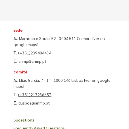
sede
Av. Marnoco e Sousa 52 - 3004 511 Coimbra
[ver en
google maps]
T.
(+351)239404434
E.
anmp@anmp.pt
comité
Av. Elias Garcia, 7 - 1º - 1000 146 Lisboa
[ver en google
maps]
T.
(+351)217936657
E.
dlisboa@anmp.pt
Sugestions
Frequently Asked Questions