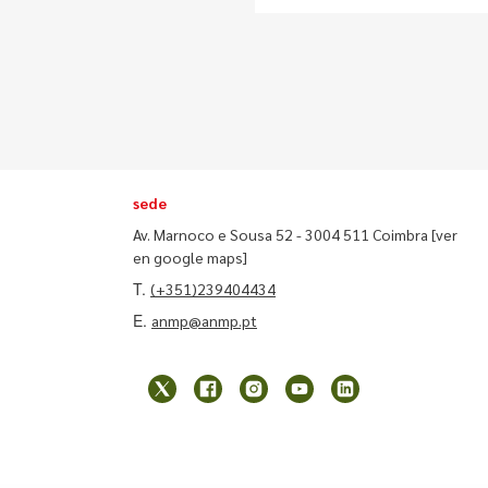
sede
Av. Marnoco e Sousa 52 - 3004 511 Coimbra
[ver
en google maps]
T.
(+351)239404434
E.
anmp@anmp.pt