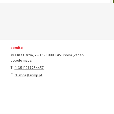
comité
Av. Elias Garcia, 7 - 1º - 1000 146 Lisboa
[ver en
google maps]
T.
(+351)217936657
E.
dlisboa@anmp.pt