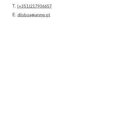
T.
(+351)217936657
E.
dlisboa@anmp.pt