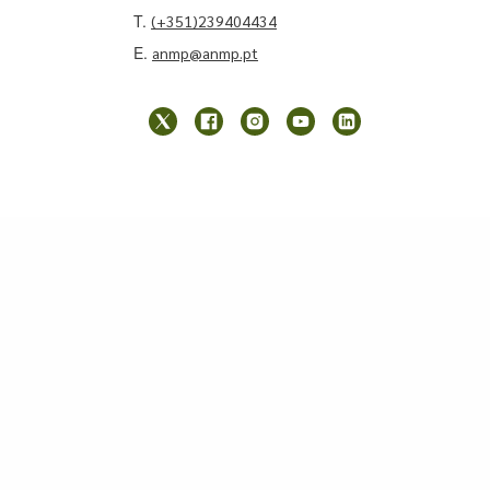
T.
(+351)239404434
E.
anmp@anmp.pt