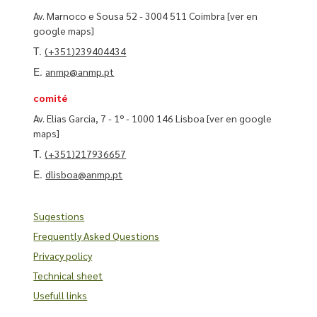
Av. Marnoco e Sousa 52 - 3004 511 Coimbra
[ver en
google maps]
T.
(+351)239404434
E.
anmp@anmp.pt
comité
Av. Elias Garcia, 7 - 1º - 1000 146 Lisboa
[ver en google
maps]
T.
(+351)217936657
E.
dlisboa@anmp.pt
Sugestions
Frequently Asked Questions
Privacy policy
Technical sheet
Usefull links