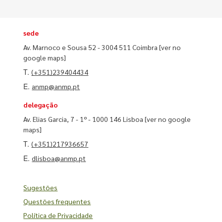
sede
Av. Marnoco e Sousa 52 - 3004 511 Coimbra
[ver no
google maps]
T.
(+351)239404434
E.
anmp@anmp.pt
delegação
Av. Elias Garcia, 7 - 1º - 1000 146 Lisboa
[ver no google
maps]
T.
(+351)217936657
E.
dlisboa@anmp.pt
Sugestões
Questões frequentes
Política de Privacidade