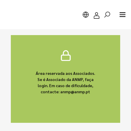
Pesquisar
Área reservada aos Associados.
Se é Associado da ANMP, faça
login. Em caso de dificuldade,
contacte: anmp@anmp.pt