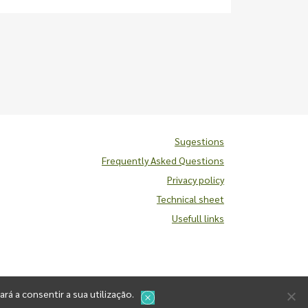
Sugestions
Frequently Asked Questions
Privacy policy
Technical sheet
Usefull links
ará a consentir a sua utilização.