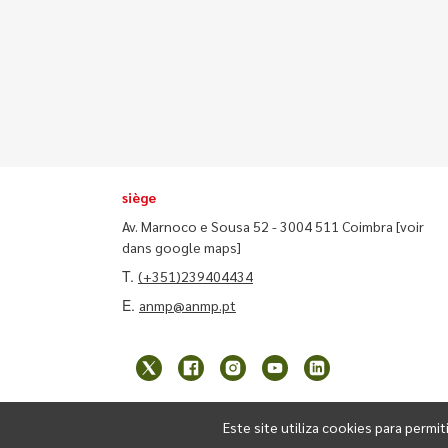
siège
Av. Marnoco e Sousa 52 - 3004 511 Coimbra
[voir
dans google maps]
T.
(+351)239404434
E.
anmp@anmp.pt
Este site utiliza cookies para permit