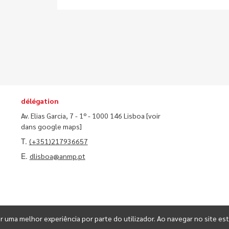
délégation
Av. Elias Garcia, 7 - 1º - 1000 146 Lisboa
[voir
dans google maps]
T.
(+351)217936657
E.
dlisboa@anmp.pt
ir uma melhor experiência por parte do utilizador. Ao navegar no site est