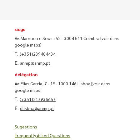
siège
Av. Marnoco e Sousa 52 - 3004 511 Coimbra
[voir dans
google maps]
T.
(+351)239404434
E.
anmp@anmp.pt
délégation
Av. Elias Garcia, 7 - 1º - 1000 146 Lisboa
[voir dans
google maps]
T.
(+351)217936657
E.
dlisboa@anmp.pt
Sugestions
Frequently Asked Questions