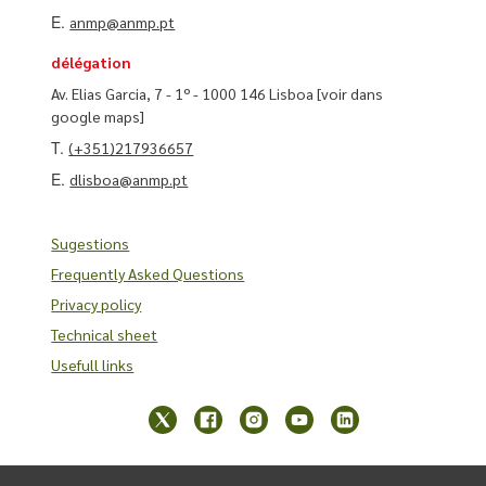
E.
anmp@anmp.pt
délégation
Av. Elias Garcia, 7 - 1º - 1000 146 Lisboa
[voir dans
google maps]
T.
(+351)217936657
E.
dlisboa@anmp.pt
Sugestions
Frequently Asked Questions
Privacy policy
Technical sheet
Usefull links