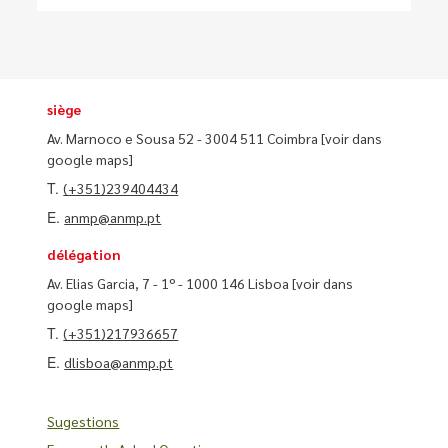
siège
Av. Marnoco e Sousa 52 - 3004 511 Coimbra
[voir dans
google maps]
T.
(+351)239404434
E.
anmp@anmp.pt
délégation
Av. Elias Garcia, 7 - 1º - 1000 146 Lisboa
[voir dans
google maps]
T.
(+351)217936657
E.
dlisboa@anmp.pt
Sugestions