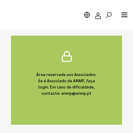
Pesquisar
Área reservada aos Associados.
Se é Associado da ANMP, faça
login. Em caso de dificuldade,
contacte: anmp@anmp.pt