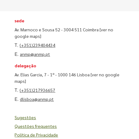
sede
Av. Marnoco e Sousa 52 - 3004 511 Coimbra
[ver no
google maps]
T.
(+351)239404434
E.
anmp@anmp.pt
delegação
Av. Elias Garcia, 7 - 1º - 1000 146 Lisboa
[ver no google
maps]
T.
(+351)217936657
E.
dlisboa@anmp.pt
Sugestões
Questões frequentes
Política de Privacidade