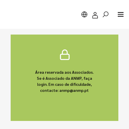
Pesquisar
Área reservada aos Associados.
Se é Associado da ANMP, faça
login. Em caso de dificuldade,
contacte: anmp@anmp.pt