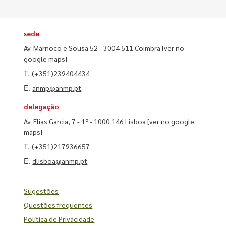
sede
Av. Marnoco e Sousa 52 - 3004 511 Coimbra
[ver no
google maps]
T.
(+351)239404434
E.
anmp@anmp.pt
delegação
Av. Elias Garcia, 7 - 1º - 1000 146 Lisboa
[ver no google
maps]
T.
(+351)217936657
E.
dlisboa@anmp.pt
Sugestões
Questões frequentes
Política de Privacidade