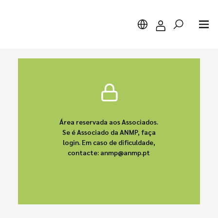
Pesquisar
Área reservada aos Associados.
Se é Associado da ANMP, faça
login. Em caso de dificuldade,
contacte: anmp@anmp.pt