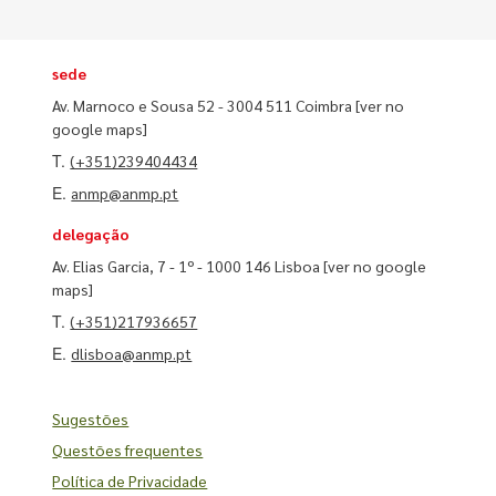
sede
Av. Marnoco e Sousa 52 - 3004 511 Coimbra
[ver no
google maps]
T.
(+351)239404434
E.
anmp@anmp.pt
delegação
Av. Elias Garcia, 7 - 1º - 1000 146 Lisboa
[ver no google
maps]
T.
(+351)217936657
E.
dlisboa@anmp.pt
Sugestões
Questões frequentes
Política de Privacidade