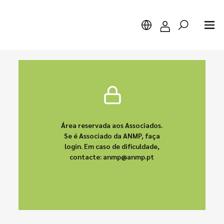
Pesquisar
Área reservada aos Associados.
Se é Associado da ANMP, faça
login. Em caso de dificuldade,
contacte: anmp@anmp.pt