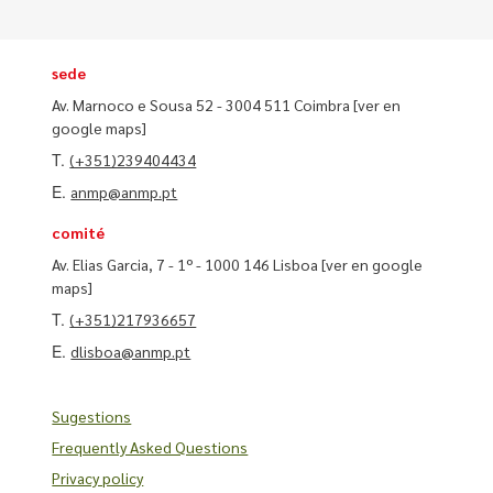
sede
Av. Marnoco e Sousa 52 - 3004 511 Coimbra
[ver en
google maps]
T.
(+351)239404434
E.
anmp@anmp.pt
comité
Av. Elias Garcia, 7 - 1º - 1000 146 Lisboa
[ver en google
maps]
T.
(+351)217936657
E.
dlisboa@anmp.pt
Sugestions
Frequently Asked Questions
Privacy policy