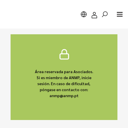
Buscar
Área reservada para Asociados.
Si es miembro de ANMP, inicie
sesión. En caso de dificultad,
póngase en contacto con:
anmp@anmp.pt