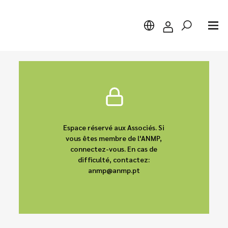
Chercher
Espace réservé aux Associés. Si
vous êtes membre de l'ANMP,
connectez-vous. En cas de
difficulté, contactez:
anmp@anmp.pt