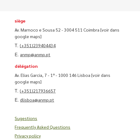
siège
Av. Marnoco e Sousa 52 - 3004 511 Coimbra
[voir dans
google maps]
T.
(+351)239404434
E.
anmp@anmp.pt
délégation
Av. Elias Garcia, 7 - 1º - 1000 146 Lisboa
[voir dans
google maps]
T.
(+351)217936657
E.
dlisboa@anmp.pt
Sugestions
Frequently Asked Questions
Privacy policy