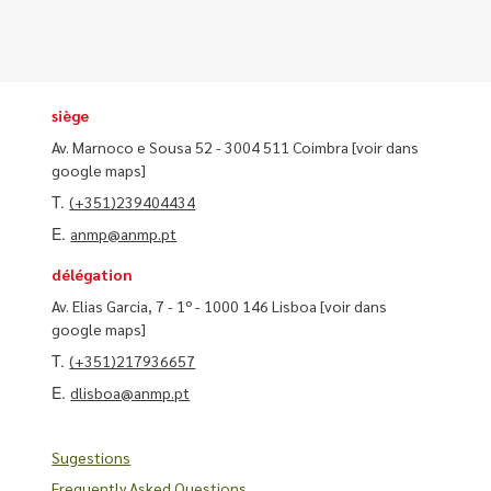
siège
Av. Marnoco e Sousa 52 - 3004 511 Coimbra
[voir dans
google maps]
T.
(+351)239404434
E.
anmp@anmp.pt
délégation
Av. Elias Garcia, 7 - 1º - 1000 146 Lisboa
[voir dans
google maps]
T.
(+351)217936657
E.
dlisboa@anmp.pt
Sugestions
Frequently Asked Questions