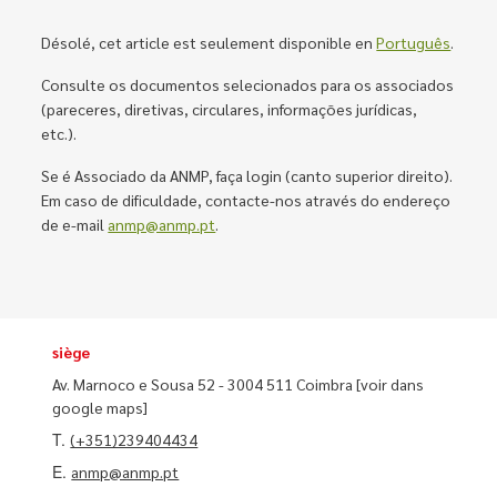
Désolé, cet article est seulement disponible en
Português
.
Consulte os documentos selecionados para os associados
(pareceres, diretivas, circulares, informações jurídicas,
etc.).
Se é Associado da ANMP, faça login (canto superior direito).
Em caso de dificuldade, contacte-nos através do endereço
de e-mail
anmp@anmp.pt
.
siège
Av. Marnoco e Sousa 52 - 3004 511 Coimbra
[voir dans
google maps]
T.
(+351)239404434
E.
anmp@anmp.pt