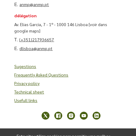
E.
anmp@anmp.pt
délégation
Av. Elias Garcia, 7 - 1º - 1000 146 Lisboa
[voir dans
google maps]
T.
(+351)217936657
E.
dlisboa@anmp.pt
Sugestions
Frequently Asked Questions
Privacy policy
Technical sheet
Usefull links