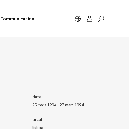
Communication
date
25 mars 1994 - 27 mars 1994
local
lisboa