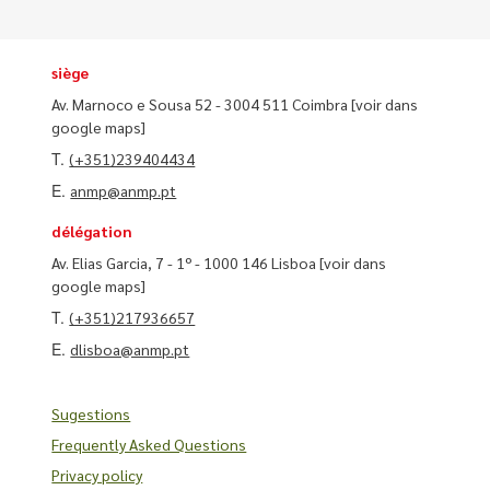
siège
Av. Marnoco e Sousa 52 - 3004 511 Coimbra
[voir dans
google maps]
T.
(+351)239404434
E.
anmp@anmp.pt
délégation
Av. Elias Garcia, 7 - 1º - 1000 146 Lisboa
[voir dans
google maps]
T.
(+351)217936657
E.
dlisboa@anmp.pt
Sugestions
Frequently Asked Questions
Privacy policy