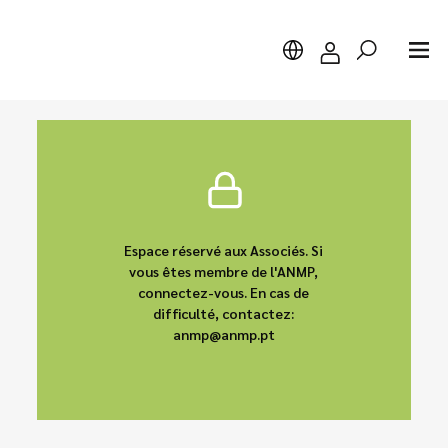
Chercher
Espace réservé aux Associés. Si
vous êtes membre de l'ANMP,
connectez-vous. En cas de
difficulté, contactez:
anmp@anmp.pt