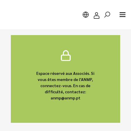
Chercher
Espace réservé aux Associés. Si
vous êtes membre de l'ANMP,
connectez-vous. En cas de
difficulté, contactez:
anmp@anmp.pt