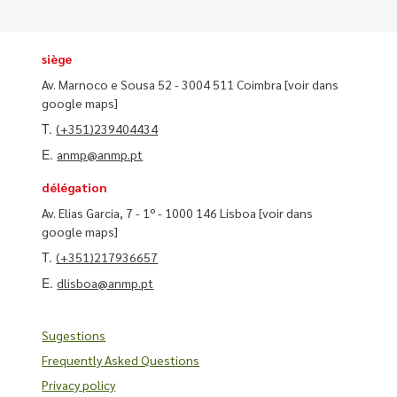
siège
Av. Marnoco e Sousa 52 - 3004 511 Coimbra
[voir dans
google maps]
T.
(+351)239404434
E.
anmp@anmp.pt
délégation
Av. Elias Garcia, 7 - 1º - 1000 146 Lisboa
[voir dans
google maps]
T.
(+351)217936657
E.
dlisboa@anmp.pt
Sugestions
Frequently Asked Questions
Privacy policy