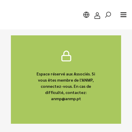
Chercher
Espace réservé aux Associés. Si
vous êtes membre de l'ANMP,
connectez-vous. En cas de
difficulté, contactez:
anmp@anmp.pt