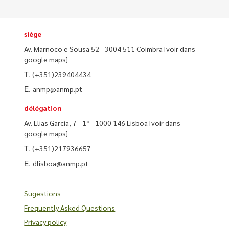
siège
Av. Marnoco e Sousa 52 - 3004 511 Coimbra
[voir dans
google maps]
T.
(+351)239404434
E.
anmp@anmp.pt
délégation
Av. Elias Garcia, 7 - 1º - 1000 146 Lisboa
[voir dans
google maps]
T.
(+351)217936657
E.
dlisboa@anmp.pt
Sugestions
Frequently Asked Questions
Privacy policy