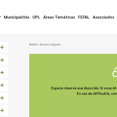
P
Municipalités
OPL
Áreas Temáticas
FEFAL
Associados
Início
•
Acesso negado
Espace réservé aux Associés. Si vous 
En cas de difficulté, 