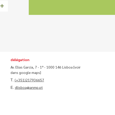
délégation
Av. Elias Garcia, 7 - 1º - 1000 146 Lisboa
[voir
dans google maps]
T.
(+351)217936657
E.
dlisboa@anmp.pt