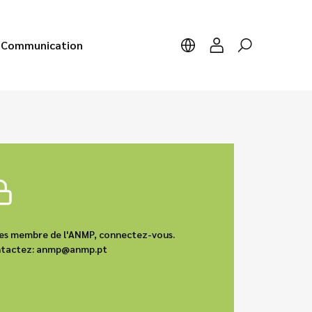
Communication
êtes membre de l'ANMP, connectez-vous.
contactez: anmp@anmp.pt