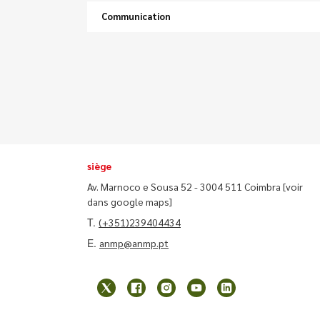
Communication
siège
Av. Marnoco e Sousa 52 - 3004 511 Coimbra
[voir
dans google maps]
T.
(+351)239404434
E.
anmp@anmp.pt