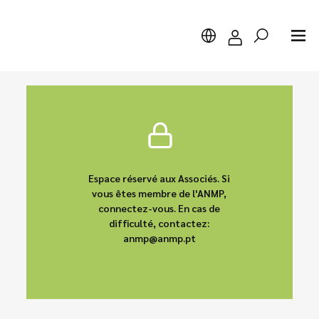
Chercher
Espace réservé aux Associés. Si
vous êtes membre de l'ANMP,
connectez-vous. En cas de
difficulté, contactez:
anmp@anmp.pt