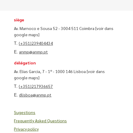
siège
Av. Marnoco e Sousa 52 - 3004 511 Coimbra
[voir dans
google maps]
T.
(+351)239404434
E.
anmp@anmp.pt
délégation
Av. Elias Garcia, 7 - 1º - 1000 146 Lisboa
[voir dans
google maps]
T.
(+351)217936657
E.
dlisboa@anmp.pt
Sugestions
Frequently Asked Questions
Privacy policy