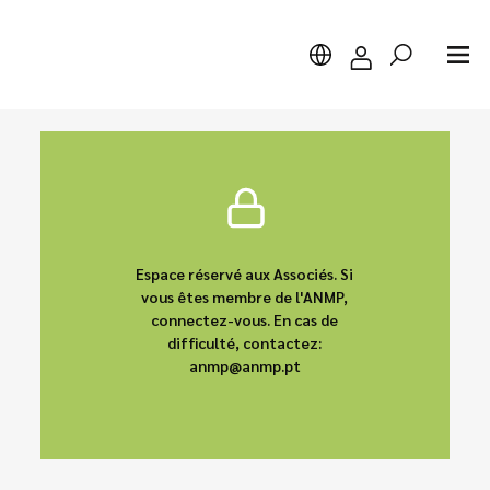
Chercher
Espace réservé aux Associés. Si
vous êtes membre de l'ANMP,
connectez-vous. En cas de
difficulté, contactez:
anmp@anmp.pt