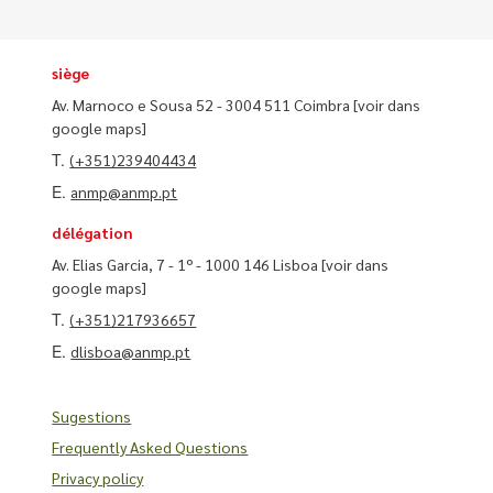
siège
Av. Marnoco e Sousa 52 - 3004 511 Coimbra
[voir dans
google maps]
T.
(+351)239404434
E.
anmp@anmp.pt
délégation
Av. Elias Garcia, 7 - 1º - 1000 146 Lisboa
[voir dans
google maps]
T.
(+351)217936657
E.
dlisboa@anmp.pt
Sugestions
Frequently Asked Questions
Privacy policy