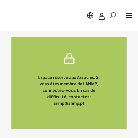
Chercher
Espace réservé aux Associés. Si
vous êtes membre de l'ANMP,
connectez-vous. En cas de
difficulté, contactez:
anmp@anmp.pt