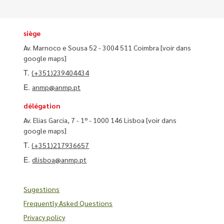
siège
Av. Marnoco e Sousa 52 - 3004 511 Coimbra
[voir dans
google maps]
T.
(+351)239404434
E.
anmp@anmp.pt
délégation
Av. Elias Garcia, 7 - 1º - 1000 146 Lisboa
[voir dans
google maps]
T.
(+351)217936657
E.
dlisboa@anmp.pt
Sugestions
Frequently Asked Questions
Privacy policy