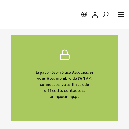
Chercher
Espace réservé aux Associés. Si
vous êtes membre de l'ANMP,
connectez-vous. En cas de
difficulté, contactez:
anmp@anmp.pt