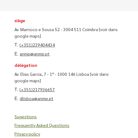
siège
Av. Marnoco e Sousa 52 - 3004 511 Coimbra
[voir dans
google maps]
T.
(+351)239404434
E.
anmp@anmp.pt
délégation
Av. Elias Garcia, 7 - 1º - 1000 146 Lisboa
[voir dans
google maps]
T.
(+351)217936657
E.
dlisboa@anmp.pt
Sugestions
Frequently Asked Questions
Privacy policy