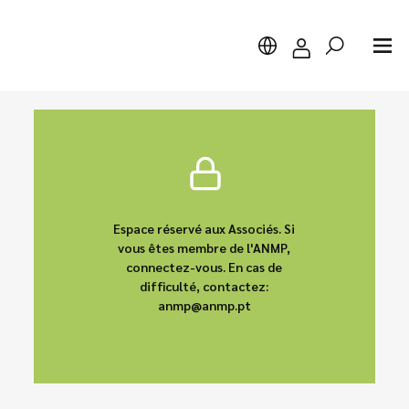
Chercher
Espace réservé aux Associés. Si
vous êtes membre de l'ANMP,
connectez-vous. En cas de
difficulté, contactez:
anmp@anmp.pt