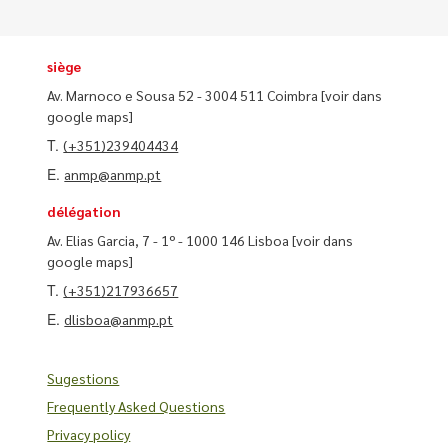
siège
Av. Marnoco e Sousa 52 - 3004 511 Coimbra
[voir dans
google maps]
T.
(+351)239404434
E.
anmp@anmp.pt
délégation
Av. Elias Garcia, 7 - 1º - 1000 146 Lisboa
[voir dans
google maps]
T.
(+351)217936657
E.
dlisboa@anmp.pt
Sugestions
Frequently Asked Questions
Privacy policy