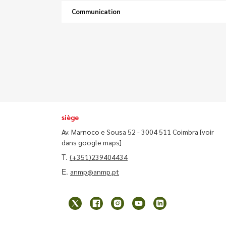
Communication
siège
Av. Marnoco e Sousa 52 - 3004 511 Coimbra
[voir
dans google maps]
T.
(+351)239404434
E.
anmp@anmp.pt