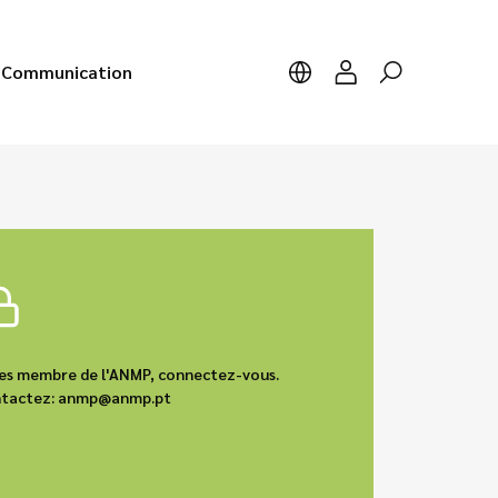
Communication
êtes membre de l'ANMP, connectez-vous.
contactez: anmp@anmp.pt