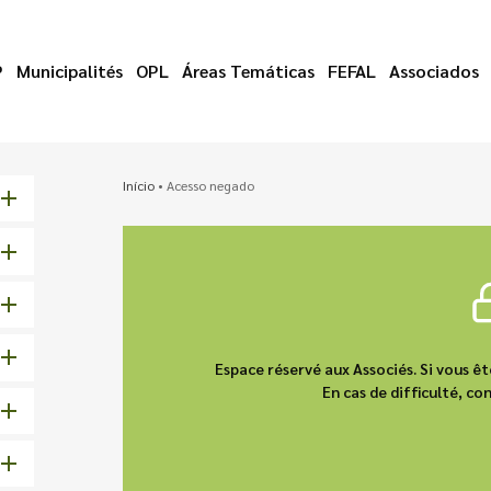
P
Municipalités
OPL
Áreas Temáticas
FEFAL
Associados
Início
•
Acesso negado
Espace réservé aux Associés. Si vous 
En cas de difficulté, 