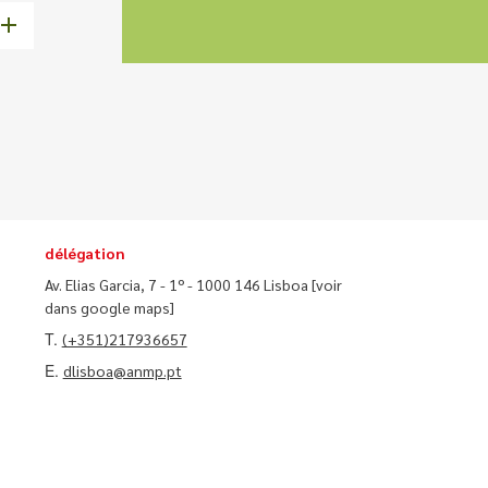
délégation
Av. Elias Garcia, 7 - 1º - 1000 146 Lisboa
[voir
dans google maps]
T.
(+351)217936657
E.
dlisboa@anmp.pt