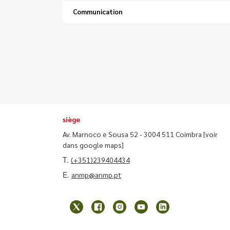
Communication
siège
Av. Marnoco e Sousa 52 - 3004 511 Coimbra
[voir
dans google maps]
T.
(+351)239404434
E.
anmp@anmp.pt