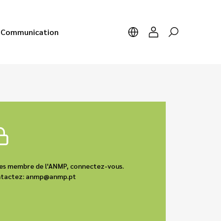
Communication
êtes membre de l'ANMP, connectez-vous.
contactez: anmp@anmp.pt