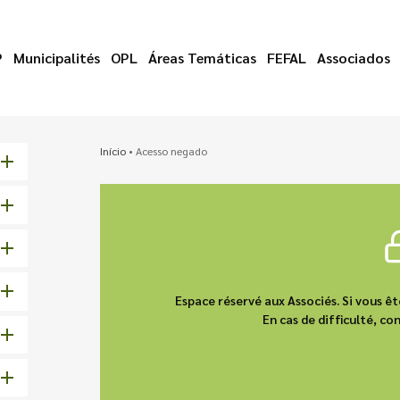
P
Municipalités
OPL
Áreas Temáticas
FEFAL
Associados
Início
•
Acesso negado
Espace réservé aux Associés. Si vous 
En cas de difficulté, 