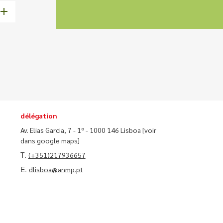
délégation
Av. Elias Garcia, 7 - 1º - 1000 146 Lisboa
[voir
dans google maps]
T.
(+351)217936657
E.
dlisboa@anmp.pt