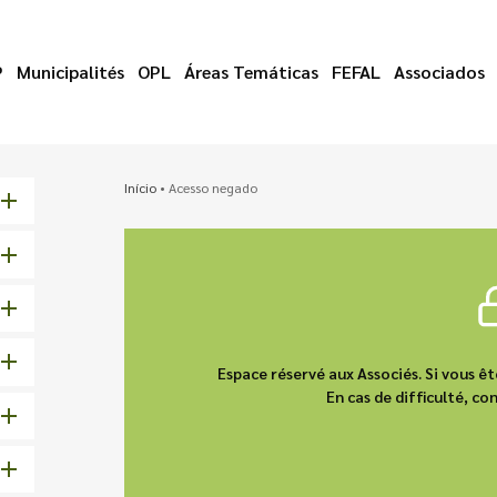
P
Municipalités
OPL
Áreas Temáticas
FEFAL
Associados
Início
•
Acesso negado
Espace réservé aux Associés. Si vous 
En cas de difficulté, 