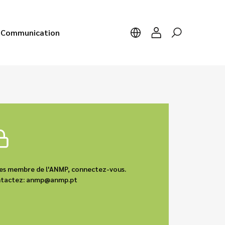
Communication
êtes membre de l'ANMP, connectez-vous.
contactez: anmp@anmp.pt