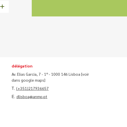
délégation
Av. Elias Garcia, 7 - 1º - 1000 146 Lisboa
[voir
dans google maps]
T.
(+351)217936657
E.
dlisboa@anmp.pt