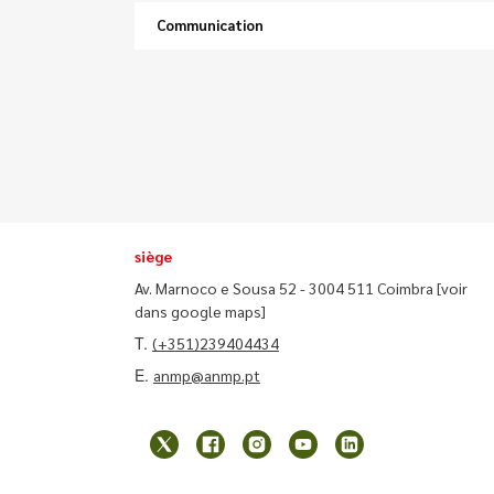
Communication
siège
Av. Marnoco e Sousa 52 - 3004 511 Coimbra
[voir
dans google maps]
T.
(+351)239404434
E.
anmp@anmp.pt