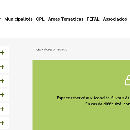
P
Municipalités
OPL
Áreas Temáticas
FEFAL
Associados
Início
•
Acesso negado
Espace réservé aux Associés. Si vous 
En cas de difficulté, 