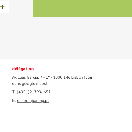
délégation
Av. Elias Garcia, 7 - 1º - 1000 146 Lisboa
[voir
dans google maps]
T.
(+351)217936657
E.
dlisboa@anmp.pt