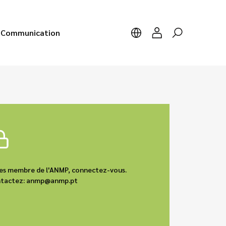
Communication
êtes membre de l'ANMP, connectez-vous.
contactez: anmp@anmp.pt