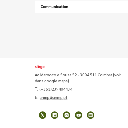
Communication
siège
Av. Marnoco e Sousa 52 - 3004 511 Coimbra
[voir
dans google maps]
T.
(+351)239404434
E.
anmp@anmp.pt