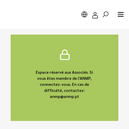
Chercher
Espace réservé aux Associés. Si
vous êtes membre de l'ANMP,
connectez-vous. En cas de
difficulté, contactez:
anmp@anmp.pt