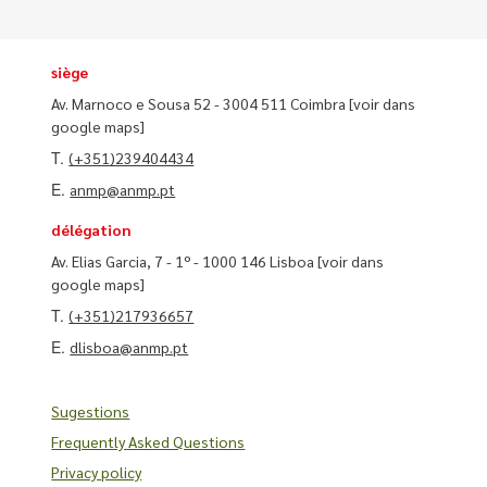
siège
Av. Marnoco e Sousa 52 - 3004 511 Coimbra
[voir dans
google maps]
T.
(+351)239404434
E.
anmp@anmp.pt
délégation
Av. Elias Garcia, 7 - 1º - 1000 146 Lisboa
[voir dans
google maps]
T.
(+351)217936657
E.
dlisboa@anmp.pt
Sugestions
Frequently Asked Questions
Privacy policy