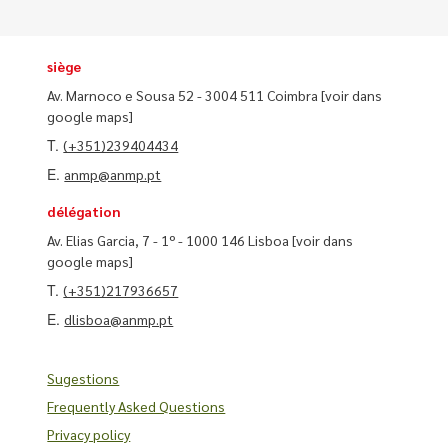
siège
Av. Marnoco e Sousa 52 - 3004 511 Coimbra
[voir dans
google maps]
T.
(+351)239404434
E.
anmp@anmp.pt
délégation
Av. Elias Garcia, 7 - 1º - 1000 146 Lisboa
[voir dans
google maps]
T.
(+351)217936657
E.
dlisboa@anmp.pt
Sugestions
Frequently Asked Questions
Privacy policy