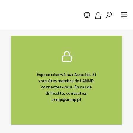
Chercher
Espace réservé aux Associés. Si
vous êtes membre de l'ANMP,
connectez-vous. En cas de
difficulté, contactez:
anmp@anmp.pt