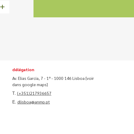
délégation
Av. Elias Garcia, 7 - 1º - 1000 146 Lisboa
[voir
dans google maps]
T.
(+351)217936657
E.
dlisboa@anmp.pt