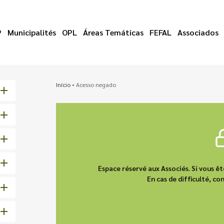
P
Municipalités
OPL
Áreas Temáticas
FEFAL
Associados
Início
•
Acesso negado
Espace réservé aux Associés. Si vous 
En cas de difficulté, 