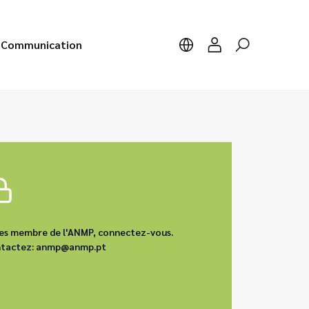
Communication
êtes membre de l'ANMP, connectez-vous.
contactez: anmp@anmp.pt