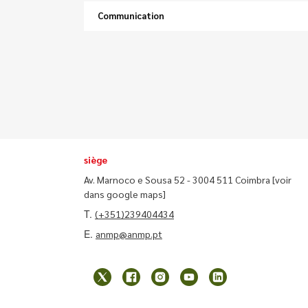
Communication
siège
Av. Marnoco e Sousa 52 - 3004 511 Coimbra
[voir
dans google maps]
T.
(+351)239404434
E.
anmp@anmp.pt