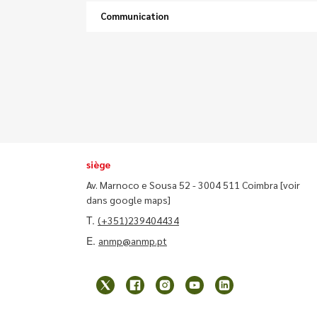
Communication
siège
Av. Marnoco e Sousa 52 - 3004 511 Coimbra
[voir
dans google maps]
T.
(+351)239404434
E.
anmp@anmp.pt