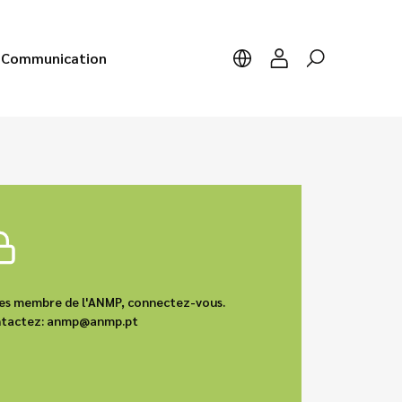
Communication
êtes membre de l'ANMP, connectez-vous.
contactez: anmp@anmp.pt