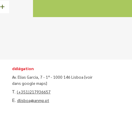
délégation
Av. Elias Garcia, 7 - 1º - 1000 146 Lisboa
[voir
dans google maps]
T.
(+351)217936657
E.
dlisboa@anmp.pt