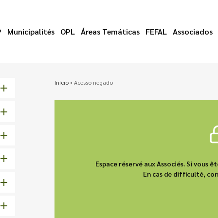
P
Municipalités
OPL
Áreas Temáticas
FEFAL
Associados
Início
•
Acesso negado
Espace réservé aux Associés. Si vous 
En cas de difficulté, 