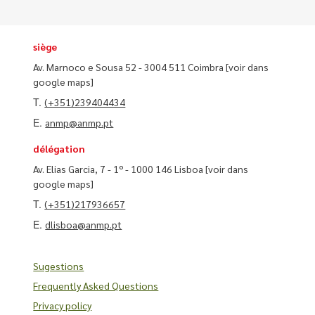
siège
Av. Marnoco e Sousa 52 - 3004 511 Coimbra
[voir dans
google maps]
T.
(+351)239404434
E.
anmp@anmp.pt
délégation
Av. Elias Garcia, 7 - 1º - 1000 146 Lisboa
[voir dans
google maps]
T.
(+351)217936657
E.
dlisboa@anmp.pt
Sugestions
Frequently Asked Questions
Privacy policy