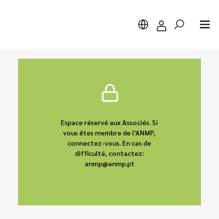
Chercher
Espace réservé aux Associés. Si
vous êtes membre de l'ANMP,
connectez-vous. En cas de
difficulté, contactez:
anmp@anmp.pt