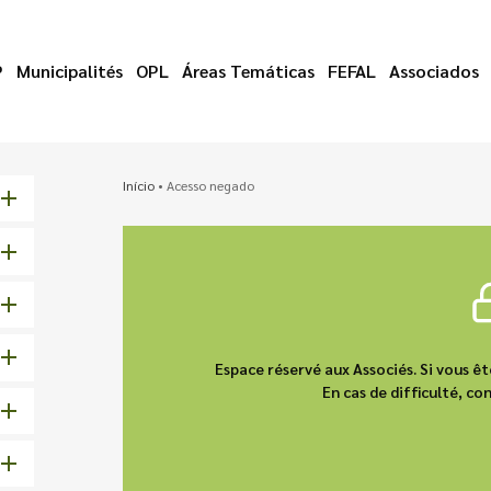
P
Municipalités
OPL
Áreas Temáticas
FEFAL
Associados
Início
•
Acesso negado
Espace réservé aux Associés. Si vous 
En cas de difficulté, 