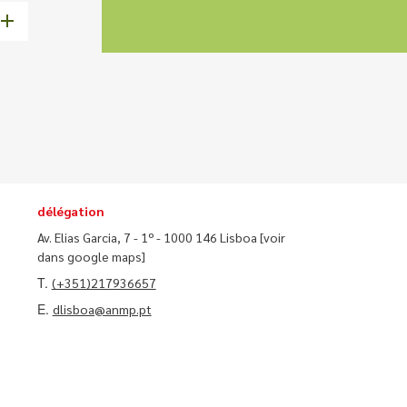
délégation
Av. Elias Garcia, 7 - 1º - 1000 146 Lisboa
[voir
dans google maps]
T.
(+351)217936657
E.
dlisboa@anmp.pt