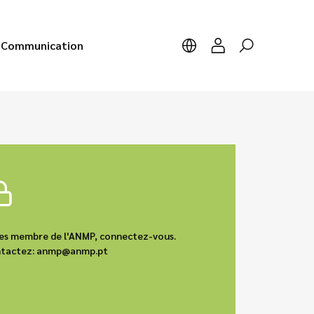
Communication
êtes membre de l'ANMP, connectez-vous.
contactez: anmp@anmp.pt