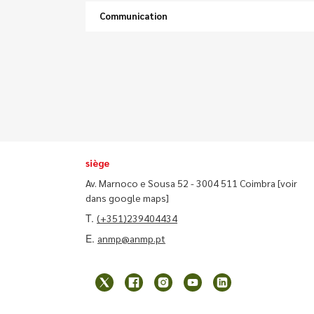
Communication
siège
Av. Marnoco e Sousa 52 - 3004 511 Coimbra
[voir
dans google maps]
T.
(+351)239404434
E.
anmp@anmp.pt