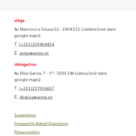
siège
Av. Marnoco e Sousa 52 - 3004 511 Coimbra
[voir dans
google maps]
T.
(+351)239404434
E.
anmp@anmp.pt
délégation
Av. Elias Garcia, 7 - 1º - 1000 146 Lisboa
[voir dans
google maps]
T.
(+351)217936657
E.
dlisboa@anmp.pt
Sugestions
Frequently Asked Questions
Privacy policy