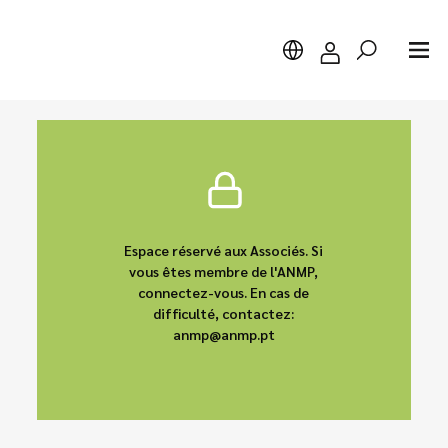
Chercher
Espace réservé aux Associés. Si
vous êtes membre de l'ANMP,
connectez-vous. En cas de
difficulté, contactez:
anmp@anmp.pt