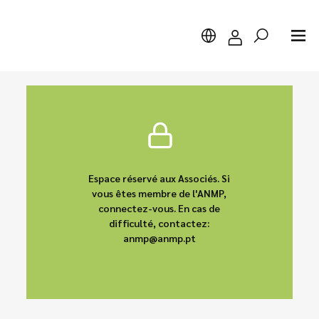
Chercher
Espace réservé aux Associés. Si
vous êtes membre de l'ANMP,
connectez-vous. En cas de
difficulté, contactez:
anmp@anmp.pt