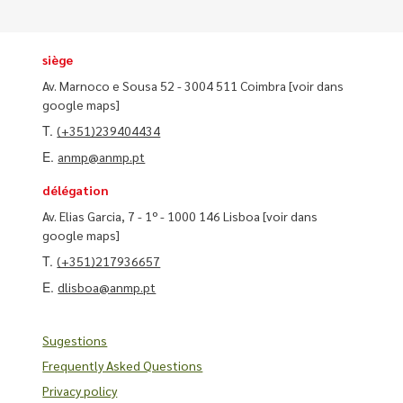
siège
Av. Marnoco e Sousa 52 - 3004 511 Coimbra
[voir dans
google maps]
T.
(+351)239404434
E.
anmp@anmp.pt
délégation
Av. Elias Garcia, 7 - 1º - 1000 146 Lisboa
[voir dans
google maps]
T.
(+351)217936657
E.
dlisboa@anmp.pt
Sugestions
Frequently Asked Questions
Privacy policy