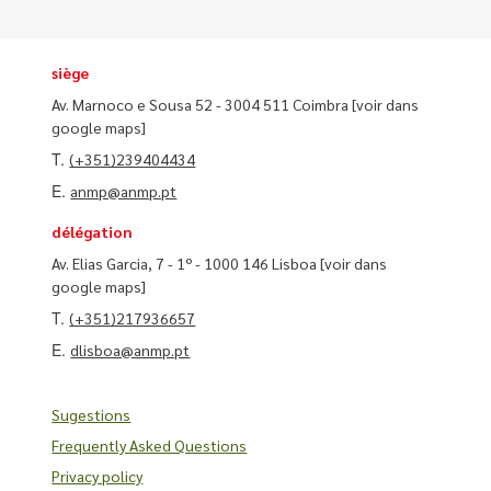
siège
Av. Marnoco e Sousa 52 - 3004 511 Coimbra
[voir dans
google maps]
T.
(+351)239404434
E.
anmp@anmp.pt
délégation
Av. Elias Garcia, 7 - 1º - 1000 146 Lisboa
[voir dans
google maps]
T.
(+351)217936657
E.
dlisboa@anmp.pt
Sugestions
Frequently Asked Questions
Privacy policy