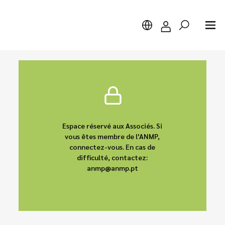
Chercher
Espace réservé aux Associés. Si
vous êtes membre de l'ANMP,
connectez-vous. En cas de
difficulté, contactez:
anmp@anmp.pt