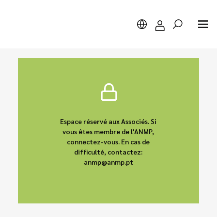
Chercher
Espace réservé aux Associés. Si
vous êtes membre de l'ANMP,
connectez-vous. En cas de
difficulté, contactez:
anmp@anmp.pt