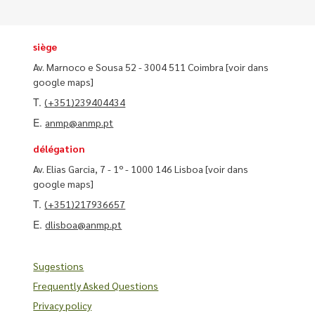
siège
Av. Marnoco e Sousa 52 - 3004 511 Coimbra
[voir dans
google maps]
T.
(+351)239404434
E.
anmp@anmp.pt
délégation
Av. Elias Garcia, 7 - 1º - 1000 146 Lisboa
[voir dans
google maps]
T.
(+351)217936657
E.
dlisboa@anmp.pt
Sugestions
Frequently Asked Questions
Privacy policy