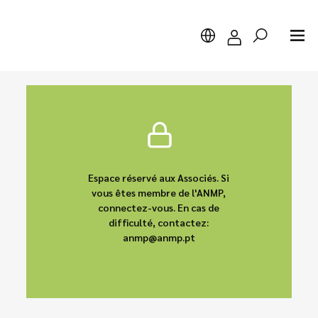
Chercher
Espace réservé aux Associés. Si
vous êtes membre de l'ANMP,
connectez-vous. En cas de
difficulté, contactez:
anmp@anmp.pt