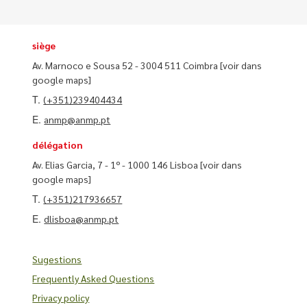
siège
Av. Marnoco e Sousa 52 - 3004 511 Coimbra
[voir dans
google maps]
T.
(+351)239404434
E.
anmp@anmp.pt
délégation
Av. Elias Garcia, 7 - 1º - 1000 146 Lisboa
[voir dans
google maps]
T.
(+351)217936657
E.
dlisboa@anmp.pt
Sugestions
Frequently Asked Questions
Privacy policy