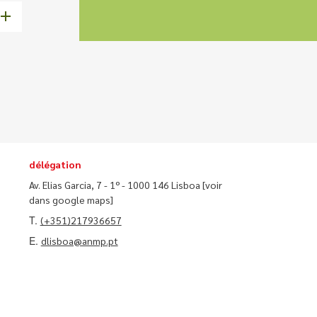
délégation
Av. Elias Garcia, 7 - 1º - 1000 146 Lisboa
[voir
dans google maps]
T.
(+351)217936657
E.
dlisboa@anmp.pt