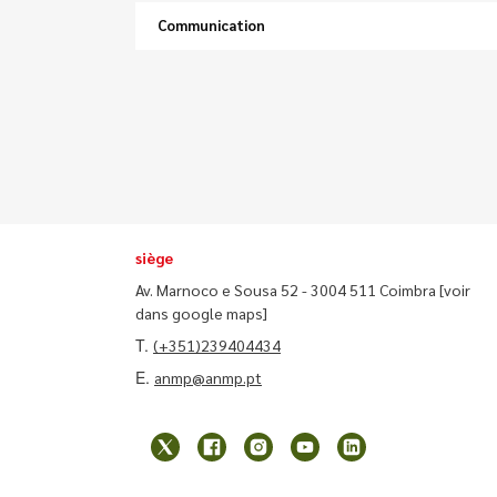
Communication
siège
Av. Marnoco e Sousa 52 - 3004 511 Coimbra
[voir
dans google maps]
T.
(+351)239404434
E.
anmp@anmp.pt