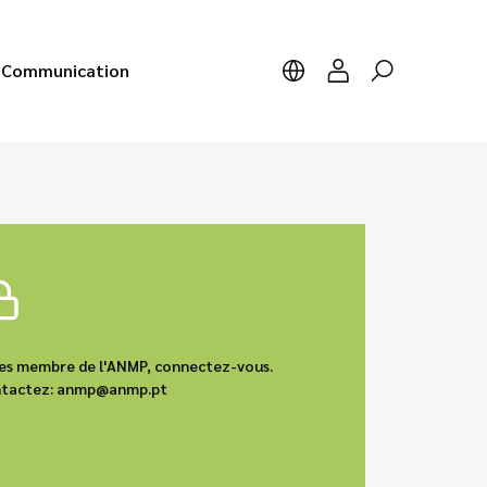
Communication
êtes membre de l'ANMP, connectez-vous.
contactez: anmp@anmp.pt