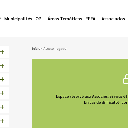
P
Municipalités
OPL
Áreas Temáticas
FEFAL
Associados
Início
•
Acesso negado
Espace réservé aux Associés. Si vous 
En cas de difficulté, 